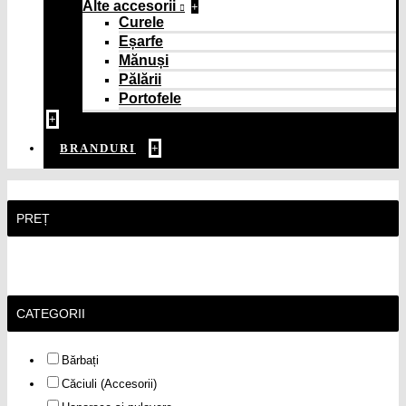
Alte accesorii
+
Curele
Eșarfe
Mănuși
Pălării
Portofele
+
BRANDURI
+
Resetați filtrul
PREȚ
CATEGORII
Bărbați
Căciuli (Accesorii)