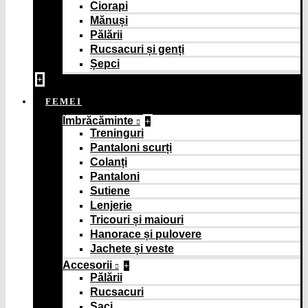
Ciorapi
Mănuși
Pălării
Rucsacuri și genți
Șepci
+
FEMEI
Îmbrăcăminte
+
Treninguri
Pantaloni scurți
Colanți
Pantaloni
Sutiene
Lenjerie
Tricouri și maiouri
Hanorace și pulovere
Jachete și veste
Accesorii
+
Pălării
Rucsacuri
Saci