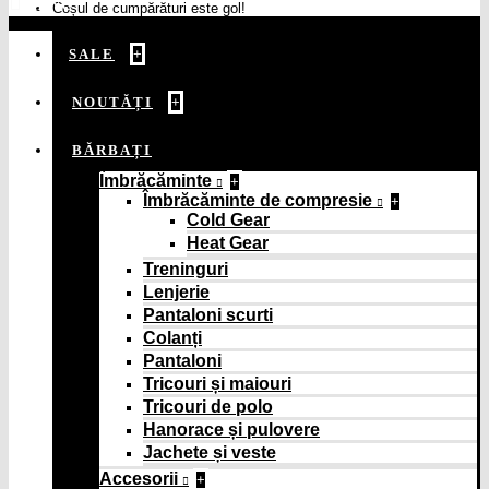
MENU
Coșul de cumpărături este gol!
SALE
+
NOUTĂȚI
+
BĂRBAȚI
Îmbrăcăminte
+
Îmbrăcăminte de compresie
+
Cold Gear
Heat Gear
Treninguri
Lenjerie
Pantaloni scurti
Colanți
Pantaloni
Tricouri și maiouri
Tricouri de polo
Hanorace și pulovere
Jachete și veste
Accesorii
+