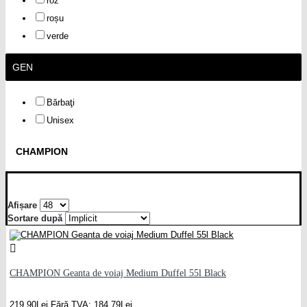
roz
roșu
verde
GEN
Bărbaţi
Unisex
CHAMPION
Afișare
Sortare după
CHAMPION Geanta de voiaj Medium Duffel 55l Black
219,90Lei
Fără TVA: 184,79Lei