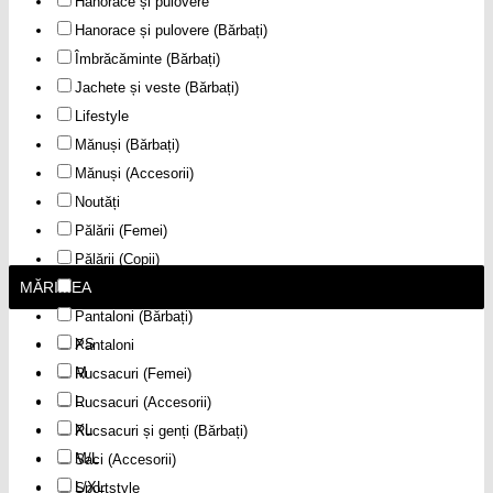
Hanorace și pulovere
Hanorace și pulovere (Bărbați)
Îmbrăcăminte (Bărbați)
Jachete și veste (Bărbați)
Lifestyle
Mănuși (Bărbați)
Mănuși (Accesorii)
Noutăți
Pălării (Femei)
Pălării (Copii)
MĂRIMEA
Pălării (Bărbați)
Pantaloni (Bărbați)
XS
Pantaloni
M
Rucsacuri (Femei)
L
Rucsacuri (Accesorii)
XL
Rucsacuri și genți (Bărbați)
M/L
Saci (Accesorii)
L/XL
Sportstyle