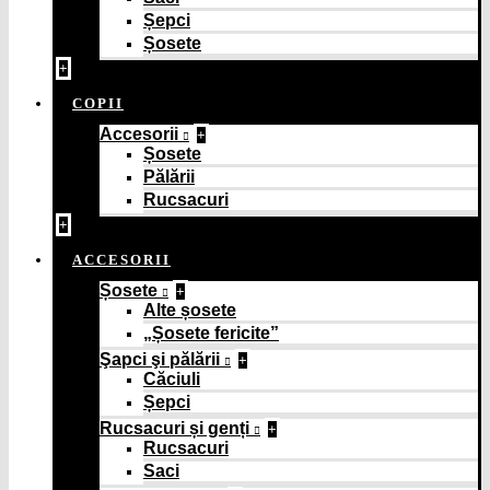
Șepci
Șosete
+
COPII
Accesorii
+
Șosete
Pălării
Rucsacuri
+
ACCESORII
Șosete
+
Alte șosete
„Șosete fericite”
Şapci şi pălării
+
Căciuli
Șepci
Rucsacuri și genți
+
Rucsacuri
Saci