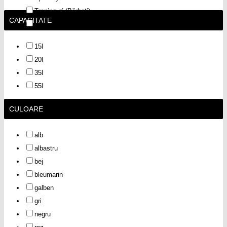
Treninguri (Bărbați)
CAPACITATE
Tricouri și maiouri (Bărbați)
15l
20l
35l
55l
CULOARE
alb
albastru
bej
bleumarin
galben
gri
negru