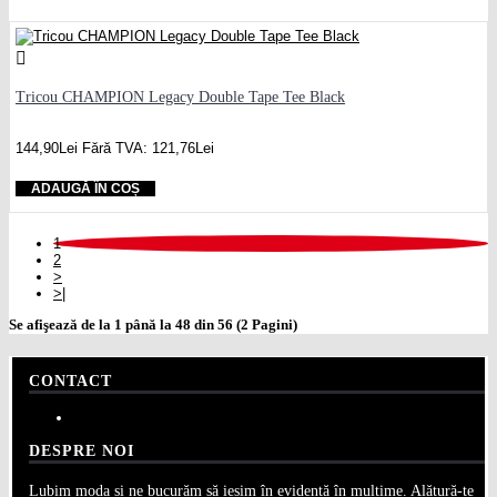
Tricou CHAMPION Legacy Double Tape Tee Black
144,90Lei
Fără TVA: 121,76Lei
ADAUGĂ ÎN COȘ
1
2
>
>|
Se afişează de la 1 până la 48 din 56 (2 Pagini)
CONTACT
info@sportshouse.ro
DESPRE NOI
Lubim moda și ne bucurăm să ieșim în evidență în mulțime. Alătură-te