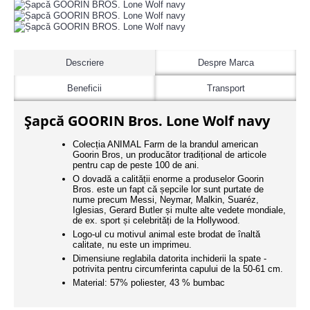
Descriere
Despre Marca
Beneficii
Transport
Șapcă GOORIN Bros. Lone Wolf navy
Colecția ANIMAL Farm de la brandul american
Goorin Bros, un producător tradițional de articole
pentru cap de peste 100 de ani.
O dovadă a calității enorme a produselor Goorin
Bros. este un fapt că șepcile lor sunt purtate de
nume precum Messi, Neymar, Malkin, Suaréz,
Iglesias, Gerard Butler și multe alte vedete mondiale,
de ex. sport și celebrități de la Hollywood.
Logo-ul cu motivul animal este brodat de înaltă
calitate, nu este un imprimeu.
Dimensiune reglabila datorita inchiderii la spate -
potrivita pentru circumferinta capului de la 50-61 cm.
Material: 57% poliester, 43 % bumbac