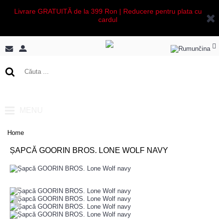
Livrare GRATUITĂ de la 399 Ron | Reducere pentru plata cu
cardul
0 produs(e) - 0,00Lei
MENU
Home
ȘAPCĂ GOORIN BROS. LONE WOLF NAVY