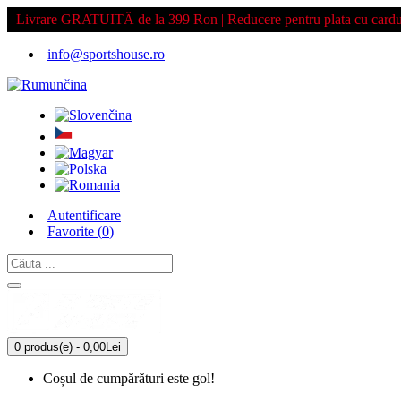
Livrare GRATUITĂ de la 399 Ron | Reducere pentru plata cu cardu
info@sportshouse.ro
Autentificare
Favorite (
0
)
0 produs(e) - 0,00Lei
Coșul de cumpărături este gol!