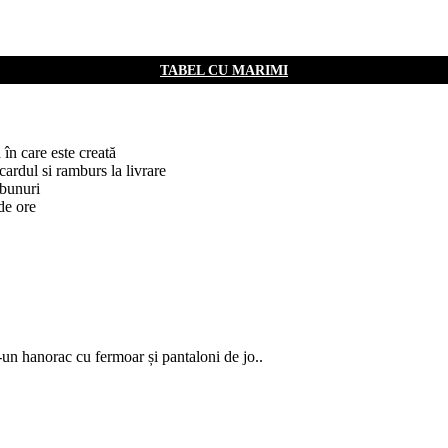
TABEL CU MARIMI
în care este creată
 cardul si ramburs la livrare
 bunuri
de ore
hanorac cu fermoar și pantaloni de jo..