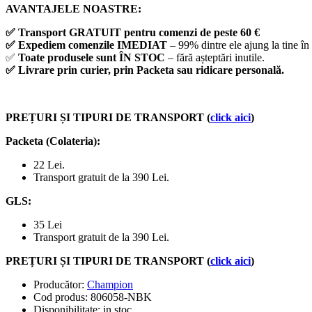
AVANTAJELE NOASTRE:
✅
Transport GRATUIT pentru comenzi de peste 60 €
✅
Expediem comenzile IMEDIAT
– 99% dintre ele ajung la tine în
✅
Toate produsele sunt ÎN STOC
– fără așteptări inutile.
✅
Livrare prin curier, prin Packeta sau ridicare personală.
PREȚURI ȘI TIPURI DE TRANSPORT (
click aici
)
Packeta (Colateria)
:
22 Lei.
Transport gratuit de la 390 Lei.
GLS
:
35 Lei
Transport gratuit de la 390 Lei.
PREȚURI ȘI TIPURI DE TRANSPORT (
click aici
)
Producător:
Champion
Cod produs:
806058-NBK
Disponibilitate: in stoc