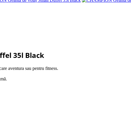
fel 35l Black
are aventura sau pentru fitness.
imă.