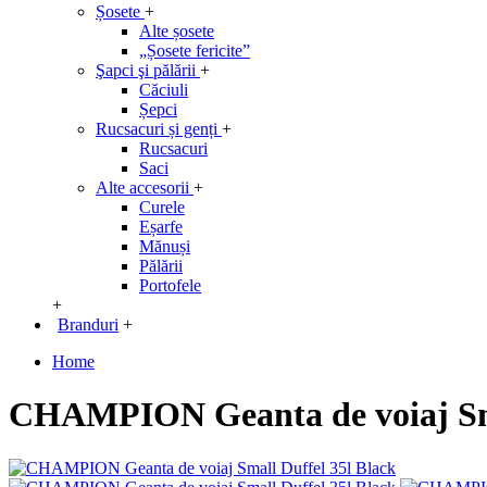
Șosete
+
Alte șosete
„Șosete fericite”
Şapci şi pălării
+
Căciuli
Șepci
Rucsacuri și genți
+
Rucsacuri
Saci
Alte accesorii
+
Curele
Eșarfe
Mănuși
Pălării
Portofele
+
Branduri
+
Home
CHAMPION Geanta de voiaj Sma