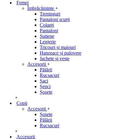
Femei
Îmbrăcăminte
+
Treninguri
Pantaloni scurți
Colanți
Pantaloni
Sutiene
Lenjerie
Tricouri și maiouri
Hanorace și pulovere
Jachete și veste
Accesorii
+
Pălării
Rucsacuri
Saci
Șepci
Șosete
+
Copii
Accesorii
+
Șosete
Pălării
Rucsacuri
+
Accesorii