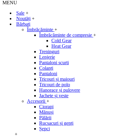
MENU
Sale
+
Noutăți
+
Bărbați
Îmbrăcăminte
+
Îmbrăcăminte de compresie
+
Cold Gear
Heat Gear
Treninguri
Lenjerie
Pantaloni scurti
Colanți
Pantaloni
Tricouri și maiouri
Tricouri de polo
Hanorace și pulovere
Jachete și veste
Accesorii
+
Ciorapi
Mănuși
Pălării
Rucsacuri și genți
Șepci
+